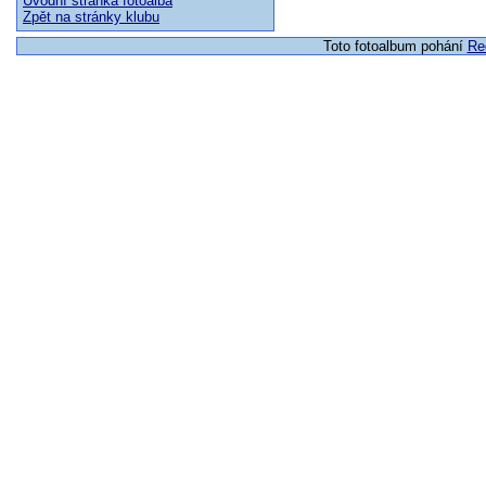
Úvodní stránka fotoalba
Zpět na stránky klubu
Toto fotoalbum pohání
Re