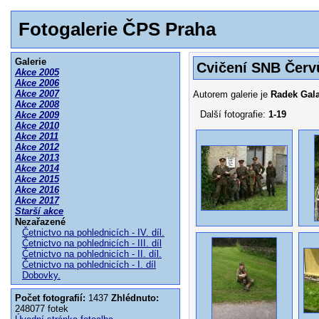
Fotogalerie ČPS Praha
Galerie
Cvičení SNB Červů
Akce 2005
Akce 2006
Akce 2007
Autorem galerie je
Radek Gal
Akce 2008
Další fotografie:
1-19
Akce 2009
Akce 2010
Akce 2011
Akce 2012
Akce 2013
Akce 2014
Akce 2015
Akce 2016
Akce 2017
Starší akce
Nezařazené
Četnictvo na pohlednicích - IV. díl.
Četnictvo na pohlednicích - III. díl
Četnictvo na pohlednicích - II. díl.
Četnictvo na pohlednicích - I. díl
Dobovky.
Počet fotografií:
1437
Zhlédnuto:
248077 fotek