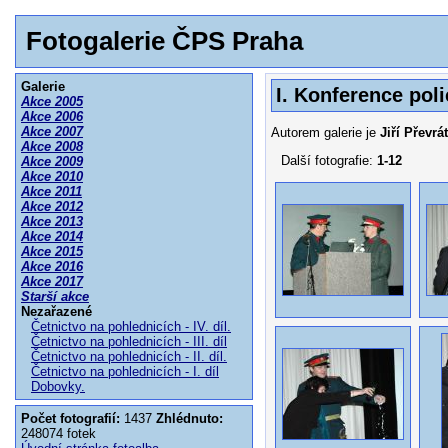
Fotogalerie ČPS Praha
Galerie
I. Konference poli
Akce 2005
Akce 2006
Akce 2007
Autorem galerie je
Jiří Převrát
Akce 2008
Další fotografie:
1-12
Akce 2009
Akce 2010
Akce 2011
Akce 2012
Akce 2013
Akce 2014
Akce 2015
Akce 2016
Akce 2017
Starší akce
Nezařazené
Četnictvo na pohlednicích - IV. díl.
Četnictvo na pohlednicích - III. díl
Četnictvo na pohlednicích - II. díl.
Četnictvo na pohlednicích - I. díl
Dobovky.
Počet fotografií:
1437
Zhlédnuto:
248074 fotek