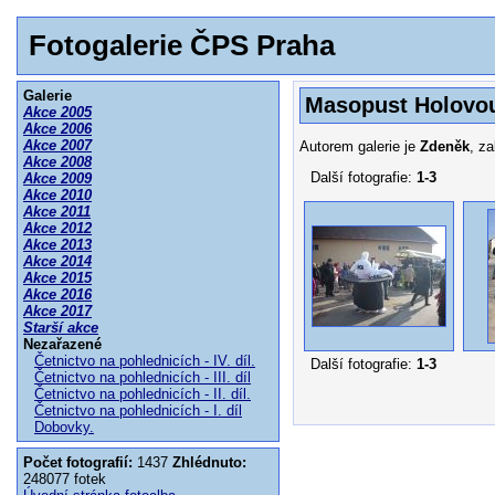
Fotogalerie ČPS Praha
Galerie
Masopust Holovou
Akce 2005
Akce 2006
Akce 2007
Autorem galerie je
Zdeněk
, z
Akce 2008
Další fotografie:
1-3
Akce 2009
Akce 2010
Akce 2011
Akce 2012
Akce 2013
Akce 2014
Akce 2015
Akce 2016
Akce 2017
Starší akce
Nezařazené
Četnictvo na pohlednicích - IV. díl.
Další fotografie:
1-3
Četnictvo na pohlednicích - III. díl
Četnictvo na pohlednicích - II. díl.
Četnictvo na pohlednicích - I. díl
Dobovky.
Počet fotografií:
1437
Zhlédnuto:
248077 fotek