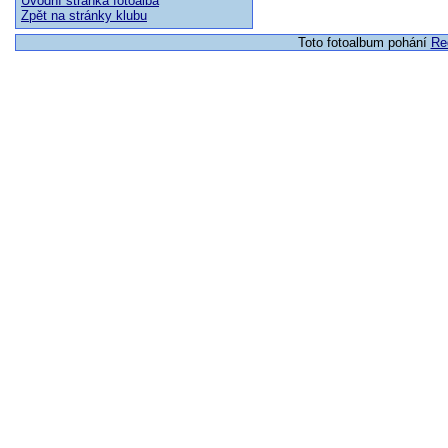
Úvodní stránka fotoalba
Zpět na stránky klubu
Toto fotoalbum pohání
Re