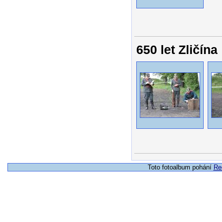
650 let Zličína
Toto fotoalbum pohání
Re