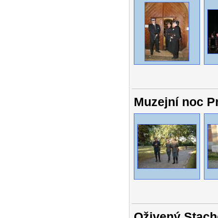
Muzejní noc P
Oživený Stach