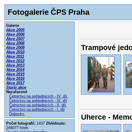
Fotogalerie ČPS Praha
Galerie
Akce 2005
Akce 2006
Akce 2007
Akce 2008
Trampové jedo
Akce 2009
Akce 2010
Akce 2011
Akce 2012
Akce 2013
Akce 2014
Akce 2015
Akce 2016
Akce 2017
Starší akce
Nezařazené
Četnictvo na pohlednicích - IV. díl.
Četnictvo na pohlednicích - III. díl
Četnictvo na pohlednicích - II. díl.
Četnictvo na pohlednicích - I. díl
Dobovky.
Uherce - Memor
Počet fotografií:
1437
Zhlédnuto:
248077 fotek