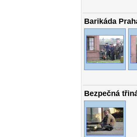
Barikáda Prah
Bezpečná třin