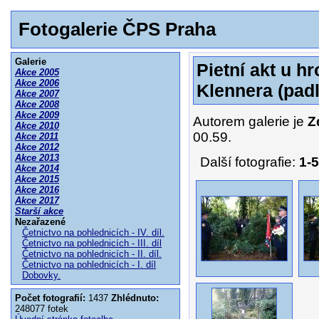
Fotogalerie ČPS Praha
Galerie
Pietní akt u h
Akce 2005
Akce 2006
Klennera (padl
Akce 2007
Akce 2008
Akce 2009
Autorem galerie je
Z
Akce 2010
00.59.
Akce 2011
Akce 2012
Akce 2013
Další fotografie:
1-5
Akce 2014
Akce 2015
Akce 2016
Akce 2017
Starší akce
Nezařazené
Četnictvo na pohlednicích - IV. díl.
Četnictvo na pohlednicích - III. díl
Četnictvo na pohlednicích - II. díl.
Četnictvo na pohlednicích - I. díl
Dobovky.
Počet fotografií:
1437
Zhlédnuto:
248077 fotek