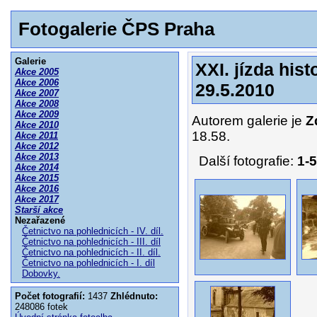
Fotogalerie ČPS Praha
Galerie
XXI. jízda his
Akce 2005
Akce 2006
29.5.2010
Akce 2007
Akce 2008
Akce 2009
Autorem galerie je
Z
Akce 2010
18.58.
Akce 2011
Akce 2012
Akce 2013
Další fotografie:
1-5
Akce 2014
Akce 2015
Akce 2016
Akce 2017
Starší akce
Nezařazené
Četnictvo na pohlednicích - IV. díl.
Četnictvo na pohlednicích - III. díl
Četnictvo na pohlednicích - II. díl.
Četnictvo na pohlednicích - I. díl
Dobovky.
Počet fotografií:
1437
Zhlédnuto:
248086 fotek