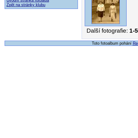
Úvodní stránka fotoalba
Zpět na stránky klubu
Další fotografie:
1-5
Toto fotoalbum pohání
Re