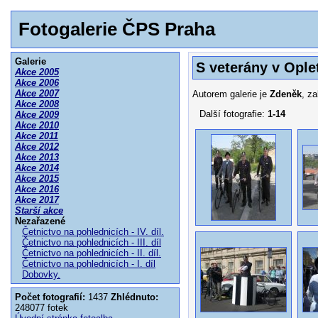
Fotogalerie ČPS Praha
Galerie
S veterány v Oplet
Akce 2005
Akce 2006
Akce 2007
Autorem galerie je
Zdeněk
, z
Akce 2008
Další fotografie:
1-14
Akce 2009
Akce 2010
Akce 2011
Akce 2012
Akce 2013
Akce 2014
Akce 2015
Akce 2016
Akce 2017
Starší akce
Nezařazené
Četnictvo na pohlednicích - IV. díl.
Četnictvo na pohlednicích - III. díl
Četnictvo na pohlednicích - II. díl.
Četnictvo na pohlednicích - I. díl
Dobovky.
Počet fotografií:
1437
Zhlédnuto:
248077 fotek