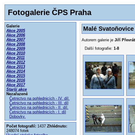
Fotogalerie ČPS Praha
Galerie
Malé Svatoňovice
Akce 2005
Akce 2006
Akce 2007
Autorem galerie je
Jiří Převrát
Akce 2008
Další fotografie:
1-8
Akce 2009
Akce 2010
Akce 2011
Akce 2012
Akce 2013
Akce 2014
Akce 2015
Akce 2016
Akce 2017
Starší akce
Nezařazené
Četnictvo na pohlednicích - IV. díl.
Četnictvo na pohlednicích - III. díl
Četnictvo na pohlednicích - II. díl.
Četnictvo na pohlednicích - I. díl
Dobovky.
Počet fotografií:
1437
Zhlédnuto:
248074 fotek