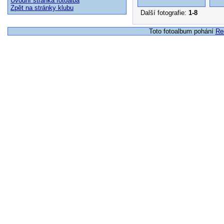
Úvodní stránka fotoalba
Zpět na stránky klubu
Další fotografie:
1-8
Toto fotoalbum pohání
Re