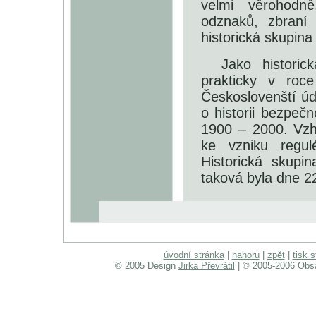
velmi věrohodně
odznaků, zbraní 
historická skupina
Jako histori
prakticky v roc
Českoslovenští úd
o historii bezpeč
1900 – 2000. Vz
ke vzniku regu
Historická skupi
taková byla dne 2
úvodní stránka
|
nahoru
|
zpět
|
tisk 
© 2005 Design
Jirka Převrátil
| © 2005-2006 Obsa