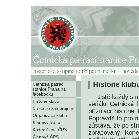
Historie klub
Četnická pátrací
stanice Praha na
facebooku
Jistě každý s 
Historie klubu
seriálu Četnické
Na co se zaměřujeme
příznivci histori
Organizace klubu
Popravdě to pro n
Stanovy klubu
zůstává, že po str
Kodex člena ČPS
zpracovaný. Koneč
Členové ČPS