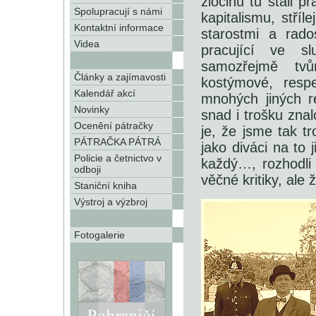
zločinu tu stáli p
Spolupracují s námi
kapitalismu, stříl
Kontaktní informace
starostmi a rado
Videa
pracující ve sl
samozřejmě tv
Články a zajímavosti
kostýmové, respe
Kalendář akcí
mnohých jiných re
Novinky
snad i trošku znal
Ocenění pátračky
je, že jsme tak tr
PÁTRAČKA PÁTRÁ
jako diváci na to 
Policie a četnictvo v
každý…, rozhodli
odboji
věčné kritiky, ale
Staniční kniha
Výstroj a výzbroj
Fotogalerie