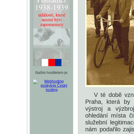
Našim hostitelem je:
V té době vzni
Praha, která by m
výstroj a výzbro
ohledání místa či
služební legitim
nám podařilo zaji