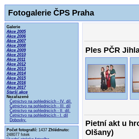
Fotogalerie ČPS Praha
Galerie
Akce 2005
Akce 2006
Akce 2007
Akce 2008
Ples PČR Jihla
Akce 2009
Akce 2010
Akce 2011
Akce 2012
Akce 2013
Akce 2014
Akce 2015
Akce 2016
Akce 2017
Starší akce
Nezařazené
Četnictvo na pohlednicích - IV. díl.
Četnictvo na pohlednicích - III. díl
Četnictvo na pohlednicích - II. díl.
Četnictvo na pohlednicích - I. díl
Dobovky.
Pietní akt u h
Počet fotografií:
1437
Zhlédnuto:
Olšany)
248077 fotek