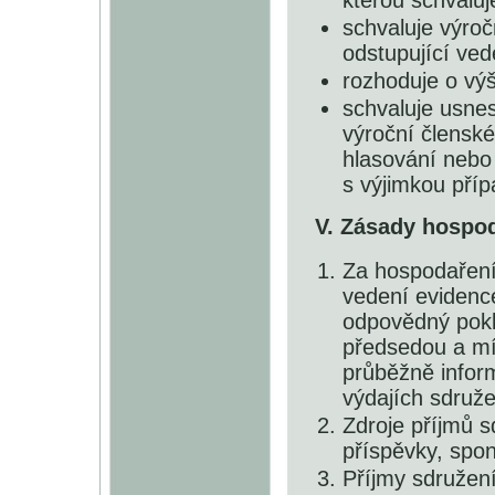
kterou schvaluj
schvaluje výroč
odstupující ved
rozhoduje o vý
schvaluje usne
výroční člensk
hlasování nebo 
s výjimkou příp
V. Zásady hospo
Za hospodaření
vedení evidenc
odpovědný pokl
předsedou a m
průběžně infor
výdajích sdruže
Zdroje příjmů s
příspěvky, spon
Příjmy sdružen