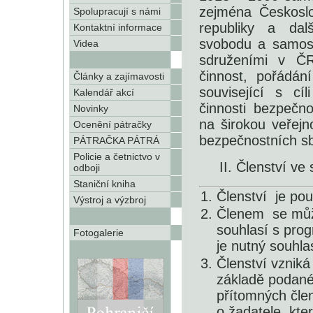
zejména Českoslo
Spolupracují s námi
republiky a dal
Kontaktní informace
svobodu a samost
Videa
sdruženími v ČR
činnost, pořádání
Články a zajímavosti
související s cí
Kalendář akcí
činnosti bezpečn
Novinky
na širokou veřejn
Ocenění pátračky
bezpečnostních sb
PÁTRAČKA PÁTRÁ
Policie a četnictvo v
II. Členství ve
odboji
Staniční kniha
Členství je pou
Výstroj a výzbroj
Členem se může
souhlasí s pro
Fotogalerie
je nutný souhl
Členství vzniká
základě podané 
přítomných člen
o žadatele, kt