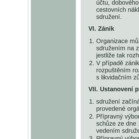
účtu, dobového 
cestovních nák
sdružení.
VI. Zánik
Organizace můž
sdružením na z
jestliže tak ro
V případě záni
rozpuštěním ro
s likvidačním z
VII. Ustanovení 
sdružení začíná
provedené or
Přípravný výbor
schůze ze dne 
vedením sdruže
Přípravný výbo