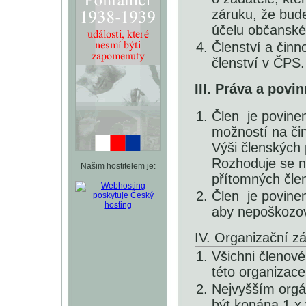
záruku, že bude
účelu občanské
Členství a činn
členství v ČPS.
III. Práva a povi
Člen je povinen
možností na čin
Výši členských 
Rozhoduje se n
Našim hostitelem je:
přítomných čle
Člen je povine
aby nepoškozov
IV. Organizační z
Všichni členové
této organizace
Nejvyšším orgá
být konána 1 x