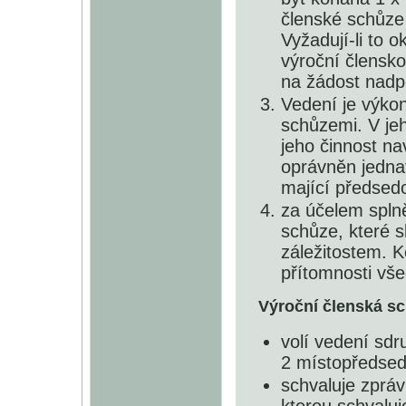
členské schůze 
Vyžadují-li to 
výroční člensko
na žádost nadpo
Vedení je výko
schůzemi. V jeh
jeho činnost n
oprávněn jedna
mající předsed
za účelem splně
schůze, které s
záležitostem. 
přítomnosti vše
Výroční členská s
volí vedení sdr
2 místopředsed
schvaluje zpráv