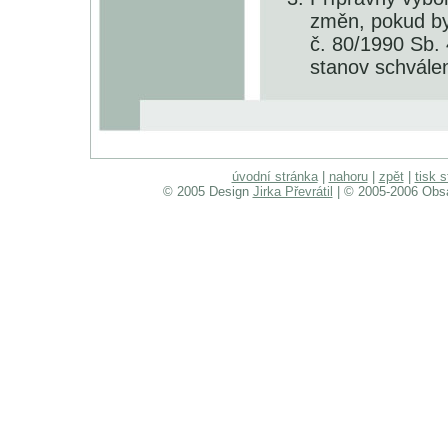
změn, pokud by
č. 80/1990 Sb.
stanov schvále
úvodní stránka
|
nahoru
|
zpět
|
tisk 
© 2005 Design
Jirka Převrátil
| © 2005-2006 Obsa