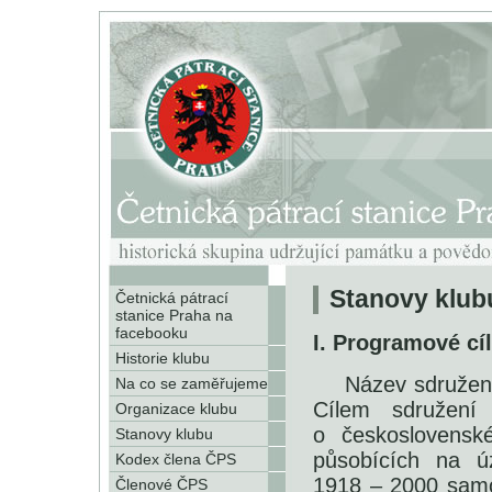
Stanovy klub
Četnická pátrací
stanice Praha na
facebooku
I. Programové cí
Historie klubu
Název sdružení
Na co se zaměřujeme
Cílem sdružen
Organizace klubu
o československ
Stanovy klubu
působících na ú
Kodex člena ČPS
1918 – 2000 samos
Členové ČPS